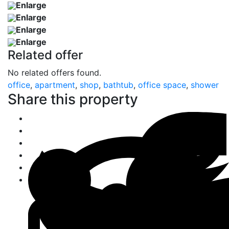
Enlarge
Enlarge
Enlarge
Enlarge
Related offer
No related offers found.
office
,
apartment
,
shop
,
bathtub
,
office space
,
shower
Share this property