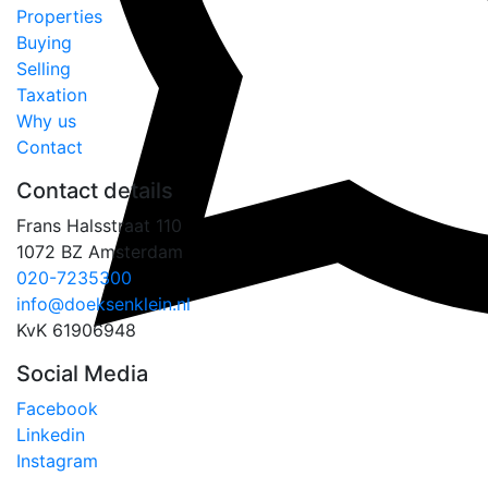
Properties
Buying
Selling
Taxation
Why us
Contact
Contact details
Frans Halsstraat 110
1072 BZ Amsterdam
020-7235300
info@doeksenklein.nl
KvK 61906948
Social Media
Facebook
Linkedin
Instagram