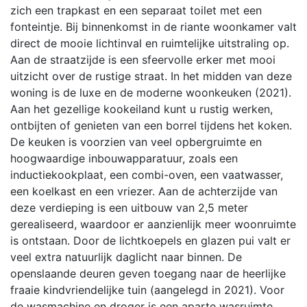
zich een trapkast en een separaat toilet met een
fonteintje. Bij binnenkomst in de riante woonkamer valt
direct de mooie lichtinval en ruimtelijke uitstraling op.
Aan de straatzijde is een sfeervolle erker met mooi
uitzicht over de rustige straat. In het midden van deze
woning is de luxe en de moderne woonkeuken (2021).
Aan het gezellige kookeiland kunt u rustig werken,
ontbijten of genieten van een borrel tijdens het koken.
De keuken is voorzien van veel opbergruimte en
hoogwaardige inbouwapparatuur, zoals een
inductiekookplaat, een combi-oven, een vaatwasser,
een koelkast en een vriezer. Aan de achterzijde van
deze verdieping is een uitbouw van 2,5 meter
gerealiseerd, waardoor er aanzienlijk meer woonruimte
is ontstaan. Door de lichtkoepels en glazen pui valt er
veel extra natuurlijk daglicht naar binnen. De
openslaande deuren geven toegang naar de heerlijke
fraaie kindvriendelijke tuin (aangelegd in 2021). Voor
de wasmachine en droger is een aparte wasruimte.