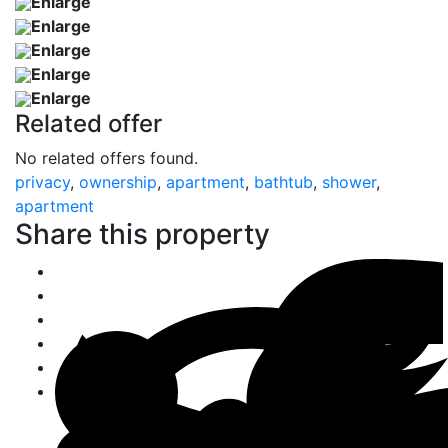
Enlarge
Enlarge
Enlarge
Enlarge
Enlarge
Related offer
No related offers found.
privacy
,
ownership
,
apartment
,
bathtub
,
shower
,
apartment
Share this property