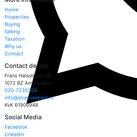
Home
Properties
Buying
Selling
Taxation
Why us
Contact
Contact details
Frans Halsstraat 110
1072 BZ Amsterdam
020-7235300
info@doeksenklein.nl
KvK 61906948
Social Media
Facebook
Linkedin