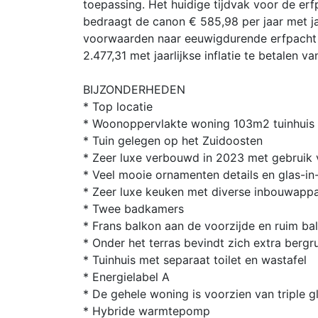
toepassing. Het huidige tijdvak voor de erfp
bedraagt de canon € 585,98 per jaar met ja
voorwaarden naar eeuwigdurende erfpacht 
2.477,31 met jaarlijkse inflatie te betalen v
BIJZONDERHEDEN
* Top locatie
* Woonoppervlakte woning 103m2 tuinhuis
* Tuin gelegen op het Zuidoosten
* Zeer luxe verbouwd in 2023 met gebruik
* Veel mooie ornamenten details en glas-in
* Zeer luxe keuken met diverse inbouwappa
* Twee badkamers
* Frans balkon aan de voorzijde en ruim ba
* Onder het terras bevindt zich extra bergr
* Tuinhuis met separaat toilet en wastafel
* Energielabel A
* De gehele woning is voorzien van triple g
* Hybride warmtepomp