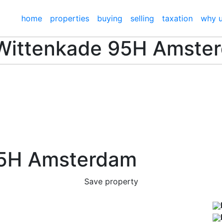
home
properties
buying
selling
taxation
why 
Wittenkade 95H
Amste
95H
Amsterdam
Save property