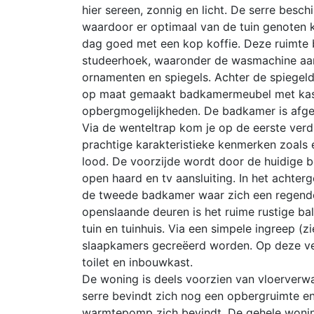
hier sereen, zonnig en licht. De serre bes
waardoor er optimaal van de tuin genoten k
dag goed met een kop koffie. Deze ruimte
studeerhoek, waaronder de wasmachine aan
ornamenten en spiegels. Achter de spiegel
op maat gemaakt badkamermeubel met kast,
opbergmogelijkheden. De badkamer is afgew
Via de wenteltrap kom je op de eerste verd
prachtige karakteristieke kenmerken zoals
lood. De voorzijde wordt door de huidige b
open haard en tv aansluiting. In het achte
de tweede badkamer waar zich een regendo
openslaande deuren is het ruime rustige ba
tuin en tuinhuis. Via een simpele ingreep (
slaapkamers gecreëerd worden. Op deze ver
toilet en inbouwkast.
De woning is deels voorzien van vloerverwar
serre bevindt zich nog een opbergruimte e
warmtepomp zich bevindt. De gehele woning 