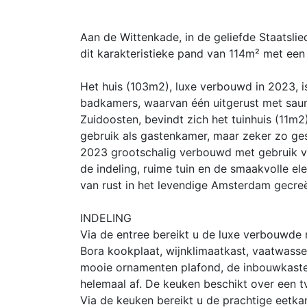
Aan de Wittenkade, in de geliefde Staatsli
dit karakteristieke pand van 114m² met een h
Het huis (103m2), luxe verbouwd in 2023, i
badkamers, waarvan één uitgerust met sauna
Zuidoosten, bevindt zich het tuinhuis (11m2
gebruik als gastenkamer, maar zeker zo gesc
2023 grootschalig verbouwd met gebruik va
de indeling, ruime tuin en de smaakvolle e
van rust in het levendige Amsterdam gecre
INDELING
Via de entree bereikt u de luxe verbouwde
Bora kookplaat, wijnklimaatkast, vaatwasse
mooie ornamenten plafond, de inbouwkaste
helemaal af. De keuken beschikt over een tv
Via de keuken bereikt u de prachtige eetkam