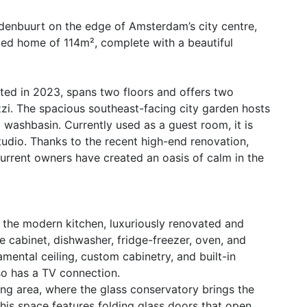
edenbuurt on the edge of Amsterdam’s city centre,
ated home of 114m², complete with a beautiful
ted in 2023, spans two floors and offers two
zi. The spacious southeast-facing city garden hosts
d washbasin. Currently used as a guest room, it is
studio. Thanks to the recent high-end renovation,
 current owners have created an oasis of calm in the
o the modern kitchen, luxuriously renovated and
 cabinet, dishwasher, fridge-freezer, oven, and
mental ceiling, custom cabinetry, and built-in
lso has a TV connection.
ing area, where the glass conservatory brings the
this space features folding glass doors that open