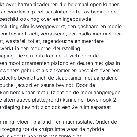
chikt over harmonicadeuren die helemaal open kunnen,
an worden. Op het aansluitende terras begin je de
 beschikt ook nog over een ingebouwde
sluiting slim is weggewerkt, een gashaard en mooie
deur bevindt zich, verrassend, een badkamer met een
 wastafel, toilet, regendouche en meerdere
erkt in een moderne kleurstelling.
ieping. Deze ruimte kenmerkt zich door de
 een mooi ornamenten plafond en deuren met glas in
ewoners gebruikt als zitkamer en beschikt over een
rgedeelte bevindt zich de slaapkamer met aanpalend
uche, jacuzzi en sauna bevindt. Door de
lkon bereikbaar met uitzicht op de mooi aangelegde
zie alternatieve plattegrond) kunnen er boven ook 2
dieping bevindt zich ook een 2e ruim separaat
ming, vloer-, plafond-, en muur isolatie. Onder de
n toegang tot de kruipruimte waar de hybride
is voorts voorzien van triple glas.