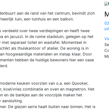
M
edenbuurt aan de rand van het centrum, bevindt zich
eerlijk tuin, een tuinhuis en een balkon.
0
in
s verdeeld over twee verdiepingen en heeft twee
 en jacuzzi. In de ruime stadstuin, gelegen op het
Vi
) met separaat toilet en wastafel. Momenteel in
Se
hikt als thuiskantoor of atelier. De woning is in
Co
n hoogwaardige materialen en instap klaar. Door
Ma
lementen hebben de huidige bewoners hier een oase
ëerd.
 moderne keuken voorzien van o.a. een Quooker,
r, koel/vries combinatie en oven en magnetron. Het
n en de bankjes aan de voorzijde maken het
 aansluiting.
er. De glazen serre haalt buiten naar binnen. Het is