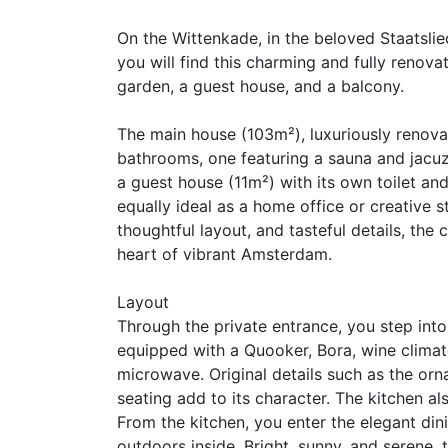
On the Wittenkade, in the beloved Staatsli
you will find this charming and fully renov
garden, a guest house, and a balcony.
The main house (103m²), luxuriously renova
bathrooms, one featuring a sauna and jacuz
a guest house (11m²) with its own toilet an
equally ideal as a home office or creative 
thoughtful layout, and tasteful details, the
heart of vibrant Amsterdam.
Layout
Through the private entrance, you step int
equipped with a Quooker, Bora, wine climate
microwave. Original details such as the orna
seating add to its character. The kitchen a
From the kitchen, you enter the elegant din
outdoors inside. Bright, sunny, and serene, 