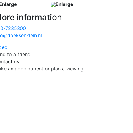
Enlarge
Enlarge
ore information
20-7235300
fo@doeksenklein.nl
deo
nd to a friend
ntact us
ke an appointment or plan a viewing