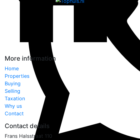
More information
Home
Properties
Buying
Selling
Taxation
Why us
Contact
Contact details
Frans Halsstraat 110