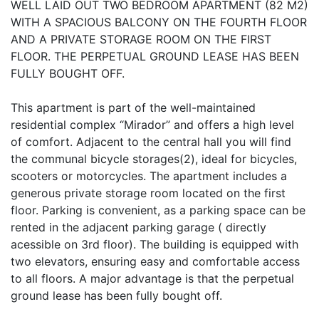
WELL LAID OUT TWO BEDROOM APARTMENT (82 M2)
WITH A SPACIOUS BALCONY ON THE FOURTH FLOOR
AND A PRIVATE STORAGE ROOM ON THE FIRST
FLOOR. THE PERPETUAL GROUND LEASE HAS BEEN
FULLY BOUGHT OFF.
This apartment is part of the well-maintained
residential complex “Mirador” and offers a high level
of comfort. Adjacent to the central hall you will find
the communal bicycle storages(2), ideal for bicycles,
scooters or motorcycles. The apartment includes a
generous private storage room located on the first
floor. Parking is convenient, as a parking space can be
rented in the adjacent parking garage ( directly
acessible on 3rd floor). The building is equipped with
two elevators, ensuring easy and comfortable access
to all floors. A major advantage is that the perpetual
ground lease has been fully bought off.