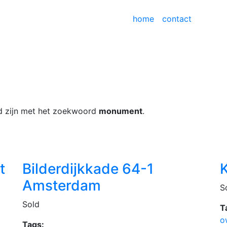
home
contact
ged zijn met het zoekwoord
monument
.
t
Bilderdijkkade 64-1
Amsterdam
S
Sold
T
o
Tags: