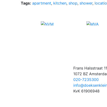
Tags:
apartment
,
kitchen
,
shop
,
shower
,
locati
Frans Halsstraat 1
1072 BZ Amsterd
020-7235300
info@doeksenklein
KvK 61906948