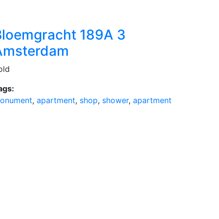
Bloemgracht 189A 3
Amsterdam
old
ags:
onument
,
apartment
,
shop
,
shower
,
apartment