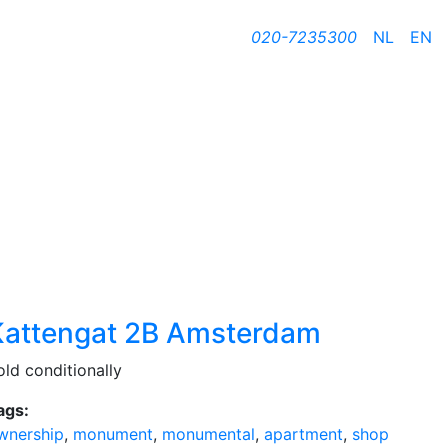
020-7235300
NL
EN
Kattengat 2B Amsterdam
old conditionally
ags:
wnership
,
monument
,
monumental
,
apartment
,
shop