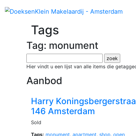
Tags
Tag: monument
Hier vindt u een lijst van alle items die getag
Aanbod
Harry Koningsbergerstraa
146 Amsterdam
Sold
Tags:
monument
,
apartment
,
shop
,
open