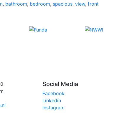
on
,
bathroom
,
bedroom
,
spacious
,
view
,
front
Social Media
10
am
Facebook
Linkedin
.nl
Instagram