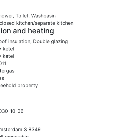
hower, Toilet, Washbasin
closed kitchen/separate kitchen
tion and heating
oof insulation, Double glazing
v ketel
v ketel
011
ntergas
as
reehold property
030-10-06
msterdam S 8349
ull ownership