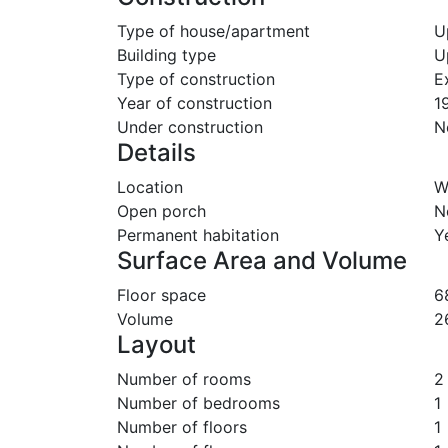
Type of house/apartment
U
Building type
U
Type of construction
E
Year of construction
1
Under construction
N
Details
Location
W
Open porch
N
Permanent habitation
Y
Surface Area and Volume
Floor space
6
Volume
2
Layout
Number of rooms
2
Number of bedrooms
1
Number of floors
1