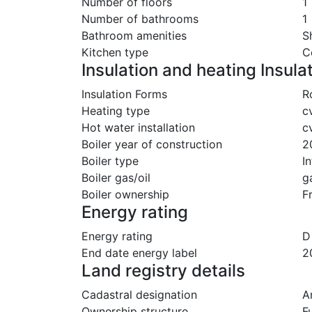
Number of floors
1
Number of bathrooms
1
Bathroom amenities
S
Kitchen type
C
Insulation and heating Insula
Insulation Forms
R
Heating type
c
Hot water installation
c
Boiler year of construction
2
Boiler type
I
Boiler gas/oil
g
Boiler ownership
F
Energy rating
Energy rating
D
End date energy label
2
Land registry details
Cadastral designation
A
Ownership structure
F