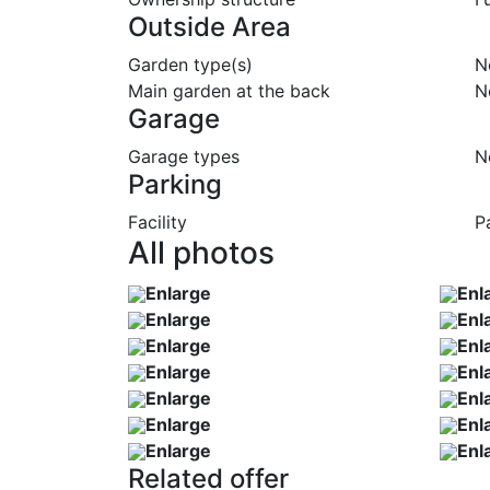
Outside Area
Garden type(s)
N
Main garden at the back
N
Garage
Garage types
N
Parking
Facility
P
All photos
Enlarge
Enl
Enlarge
Enl
Enlarge
Enl
Enlarge
Enl
Enlarge
Enl
Enlarge
Enl
Enlarge
Enl
Related offer