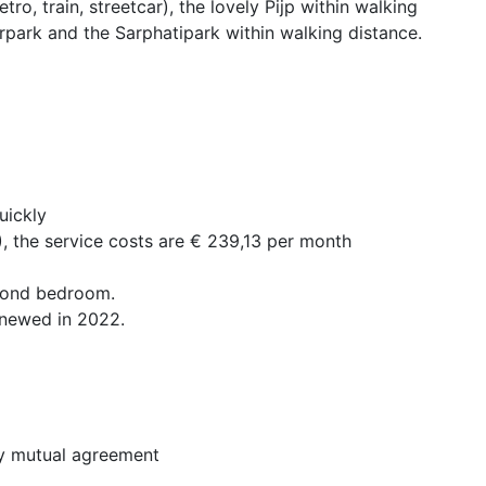
ro, train, streetcar), the lovely Pijp within walking
rpark and the Sarphatipark within walking distance.
uickly
, the service costs are € 239,13 per month
second bedroom.
enewed in 2022.
y mutual agreement