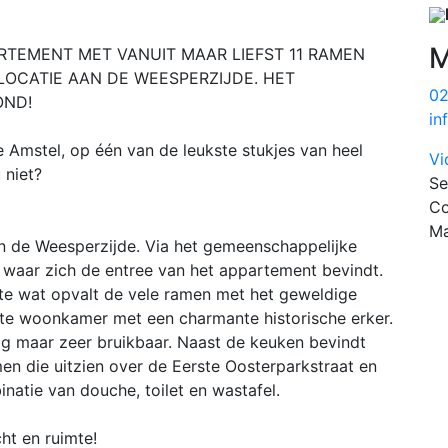
M
RTEMENT MET VANUIT MAAR LIEFST 11 RAMEN
 LOCATIE AAN DE WEESPERZIJDE. HET
0
OND!
in
 Amstel, op één van de leukste stukjes van heel
Vi
 niet?
Se
Co
Ma
n de Weesperzijde. Via het gemeenschappelijke
 waar zich de entree van het appartement bevindt.
ste wat opvalt de vele ramen met het geweldige
ichte woonkamer met een charmante historische erker.
ig maar zeer bruikbaar. Naast de keuken bevindt
n die uitzien over de Eerste Oosterparkstraat en
atie van douche, toilet en wastafel.
ht en ruimte!