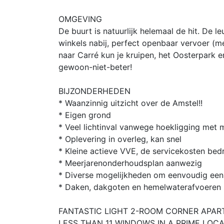
OMGEVING
De buurt is natuurlijk helemaal de hit. De l
winkels nabij, perfect openbaar vervoer (met
naar Carré kun je kruipen, het Oosterpark 
gewoon-niet-beter!
BIJZONDERHEDEN
* Waanzinnig uitzicht over de Amstel!!
* Eigen grond
* Veel lichtinval vanwege hoekligging met m
* Oplevering in overleg, kan snel
* Kleine actieve VVE, de servicekosten be
* Meerjarenonderhoudsplan aanwezig
* Diverse mogelijkheden om eenvoudig een
* Daken, dakgoten en hemelwaterafvoeren z
FANTASTIC LIGHT 2-ROOM CORNER APAR
LESS THAN 11 WINDOWS IN A PRIME LOC