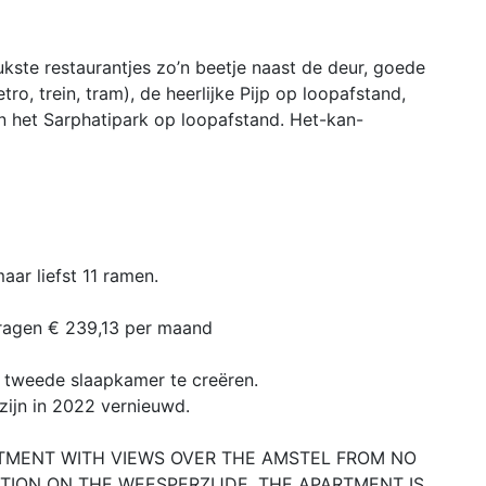
eukste restaurantjes zo’n beetje naast de deur, goede
ro, trein, tram), de heerlijke Pijp op loopafstand,
en het Sarphatipark op loopafstand. Het-kan-
aar liefst 11 ramen.
dragen € 239,13 per maand
 tweede slaapkamer te creëren.
ijn in 2022 vernieuwd.
TMENT WITH VIEWS OVER THE AMSTEL FROM NO
ATION ON THE WEESPERZIJDE. THE APARTMENT IS