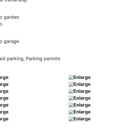
o garden
o
o garage
aid parking, Parking permits
arge
Enlarge
arge
Enlarge
arge
Enlarge
arge
Enlarge
arge
Enlarge
arge
Enlarge
arge
Enlarge