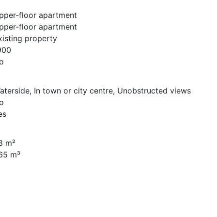
pper-floor apartment
pper-floor apartment
xisting property
900
o
aterside, In town or city centre, Unobstructed views
o
es
8 m²
65 m³