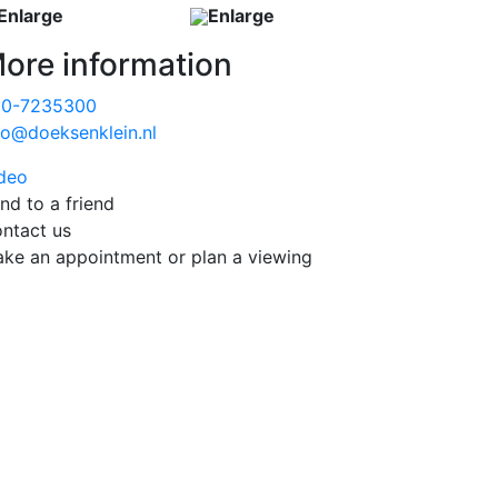
Enlarge
Enlarge
ore information
20-7235300
fo@doeksenklein.nl
deo
nd to a friend
ntact us
ke an appointment or plan a viewing